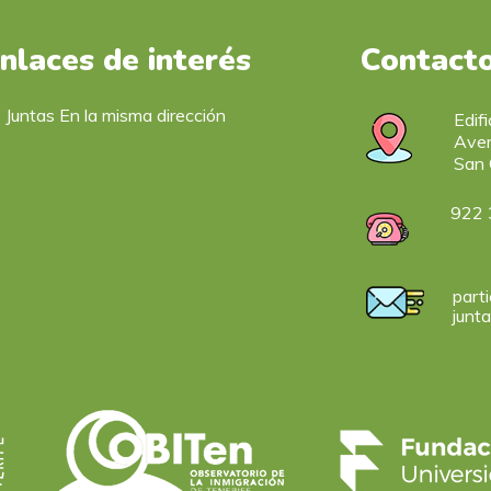
nlaces de interés
Contact
Juntas En la misma dirección
Edif
Aven
San 
922 
parti
junt