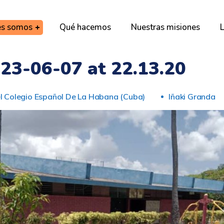
es somos
Qué hacemos
Nuestras misiones
L
3-06-07 at 22.13.20
el Colegio Español De La Habana (Cuba)
Iñaki Granda