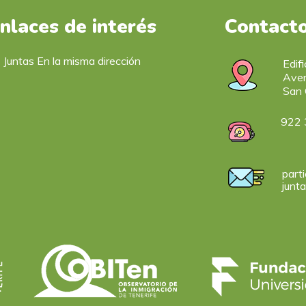
nlaces de interés
Contact
Juntas En la misma dirección
Edif
Aven
San 
922 
parti
junt