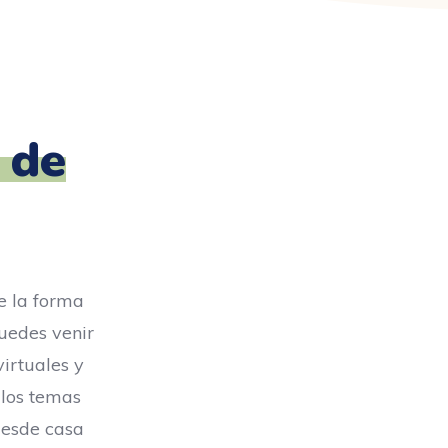
 de
e la forma
puedes venir
virtuales y
 los temas
desde casa