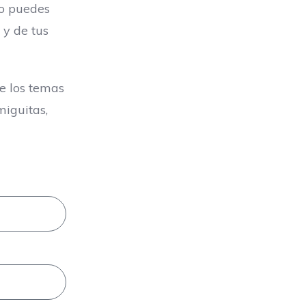
 o puedes
 y de tus
re los temas
miguitas,