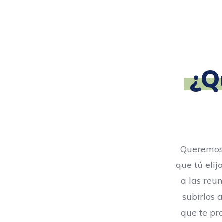
¿Q
Queremos 
que tú elij
a las reun
subirlos 
que te pr