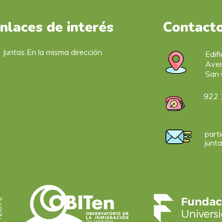
nlaces de interés
Contact
Juntas En la misma dirección
Edif
Aven
San 
922 
parti
junt